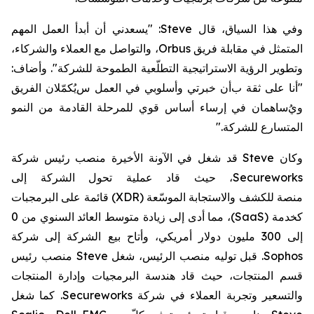
و
في هذا السياق،
قال
Steve
: "يسعدني أن أبدأ العمل المهم
المتمثل في مقابلة فريق
Orbus
، والتواصل مع العملاء والشركاء،
وتطوير الرؤية الاستراتيجية
التطلّعية
الطموحة للشركة". وأضاف:
"أ
نا على ثقة ب
أن خبرتي وأسلوبي
في العمل
س
يُكمّلان الفريق
ويُ
ساهمان في إرساء
أسا
س
قو
ي
للمرحلة القادمة من النمو
المتسارع للشركة
".
وكان
Steve
قد شغل في الآونة الأخيرة
منصب رئيس
شركة
Secureworks
، حيث قاد عملية تحول الشركة إلى
منصة
للكشف والاستجابة الموسّعة (
XDR
)
قائمة على
البرمجبات
كخدمة (
SaaS
)
، مما أدى إلى زيادة متوسط
العائد السنوي من 0
إلى 300 مليون دولار أمريكي،
وأتاح
بيع الشركة
إلى
شركة
Sophos
.
قبل توليه منصب الرئيس، شغل
Steve
منصب رئيس
قسم المنتجات، حيث قاد هندسة البرمجيات وإدارة المنتجات
والتسعير وتجربة العملاء في
شركة
Secureworks
.
كما شغل