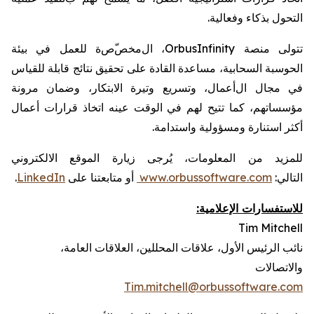
التحول بذكاء
وفعالية
.
تتولى
منصة
OrbusInfinity
، ال
مخص
ص
ة
للعمل في بيئة
الحوسبة
السحابية،
مساعدة
القادة على تحقيق نتائج
قابلة للقياس
في مجال ال
أعمال، وتسريع وتيرة الابتكار، وضمان مرونة
مؤسساتهم،
كما تتيح لهم في الوقت عينه
اتخاذ قرارات أعمال
أكثر استنارة ومسؤولية واستدامة
.
للمزيد من المعلومات، يُرجى زيارة
الموقع الالكتروني
التالي:
www.orbussoftware.com
أو متابعتنا على
LinkedIn
.
للاستفسارات الإعلامية:
Tim Mitchell
نائب الرئيس الأول
،
علاقات المحللين، العلاقات العامة،
والاتصالات
Tim.mitchell@orbussoftware.com