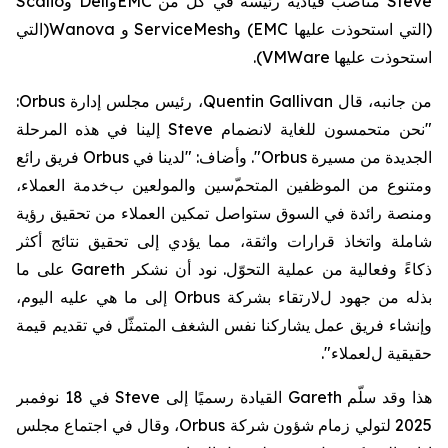
Steve
مناصب قيادية رئيسة في
كلّ
من
EMC
و
Dell
و
Scalio
(التي استحوذت عليها
EMC
)
و
ServiceMesh
و
Wanova
(
التي
استحوذت
عليها
VMWare
).
من جانبه،
قال
Quentin Gallivan
، رئيس مجلس إدارة
Orbus
:
"نحن متحمسون للغاية لانضمام
Steve
إلينا في هذه المرحلة
الجديدة من مسيرة
Orbus
". وأضاف: "
لدينا في
Orbus
فريق رائع
ومتنوع من الموظفين المتحم
سين والمولعين ب
خدمة
العملاء،
ومنصة رائدة في السوق ستواصل تمكين العملاء من تحقيق رؤية
شاملة واتخاذ قرارات واثقة،
مما يؤدي إلى
تحقيق
نتائج أكثر
ذكاءً
وفعالية من عملية التحوّل
. نود أن نشكر
Gareth
على
ما
بذله من
جهود
ل
لارتقاء بشركة
Orbus
إلى ما هي عليه اليوم،
و
إنشاء
فريق
عمل
يشاركنا نفس الشغف
المتمثّل في تقديم قيمة
حقيقية ل
لعملاء".
هذا وقد
سلّم
Gareth
القيادة
رسميًا
إلى
Steve
في
18 نوفمبر
2025
لتولي زمام شؤون شركة
Orbus
، وقال في اجتماع مجلس