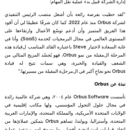
إدارة الشركة قبيل بدء عملية
نقل المهام:
"لقد حظيت بفرصة رائعة
بأن أشغل
منصب الرئيس التنفيذي
لشركة
Orbus
منذ عام 2022.
كما
كان شرفًا عظيمًا لي أن أقود
هذا الفريق المتميز وأن أ
دعم توسّع الأعمال وارتقاءها على
المستوى العالمي
في مجال البرمجيات كخدمة
(SaaS)
.
وأنا
في
غاية السعادة لاختيار
Steve
باعتباره القائد المناسب
ل
قيادة
هذه
المرحلة ال
مقبلة
من نمو
Orbus
، فهو يُجسّد المزيج المثالي من
الشغف والقيادة والخبرة
، وهي سمات تتيح له
قيادة
Orbus
نحو
نجاحٍ أكبر في
ال
مرحل
ة المقبلة من مسيرتها."
نبذة عن
Orbus
تأسست
Orbus Software
عام ٢٠٠٤، وهي شركة عالمية رائدة
في مجال حلول التحول المؤسسي، ولها مكاتب إقليمية في
الولايات المتحدة الأمريكية، والمملكة المتحدة، والإمارات العربية
المتحدة، وأستراليا، وبولندا.
تساهم
Orbus
بتمكين
عملا
ئ
ها من
اتخاذ قرارات استراتيجية أفضل،
ما يسمح لهم ب
تنفيذ عملية